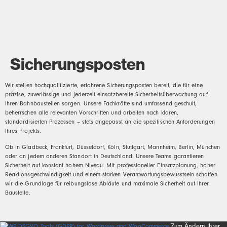
Sicherungsposten
Wir stellen hochqualifizierte, erfahrene Sicherungsposten bereit, die für eine
präzise, zuverlässige und jederzeit einsatzbereite Sicherheitsüberwachung auf
Ihren Bahnbaustellen sorgen. Unsere Fachkräfte sind umfassend geschult,
beherrschen alle relevanten Vorschriften und arbeiten nach klaren,
standardisierten Prozessen – stets angepasst an die spezifischen Anforderungen
Ihres Projekts.
Ob in Gladbeck, Frankfurt, Düsseldorf, Köln, Stuttgart, Mannheim, Berlin, München
oder an jedem anderen Standort in Deutschland: Unsere Teams garantieren
Sicherheit auf konstant hohem Niveau. Mit professioneller Einsatzplanung, hoher
Reaktionsgeschwindigkeit und einem starken Verantwortungsbewusstsein schaffen
wir die Grundlage für reibungslose Abläufe und maximale Sicherheit auf Ihrer
Baustelle.
Zum Ändern Ihrer